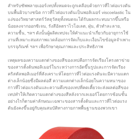
สำหรับซัพพลายเออร์เทปทั้งหมดจะถูกเคลือบด้วยกาวที่ไวต่อแรงดัน
บนพื้นผิวบางชนิด กาวที่ไวต่อแรงดันเป็นพอลิเมอร์ viscoelastic ใน
แง่ของวิทยาศาสตร์วัสดุวัสดุทั้งหมดจะได้รับผลกระทบมากขึ้นหรือ
น้อยลงจากออกซิเจน, รังสีอัลตราไวโอเลต, ฝุ่น, ตัวทำละลาย,
ความชื้น, ฯลฯ ดังนั้นผู้ผลิตเทปจะให้คำแนะนำเกี่ยวกับอายุการใช้
งานที่เหมาะสมสภาพแวดล้อมการจัดเก็บและเงื่อนไขข้อมูลจำเพาะ
บรรจุภัณฑ์ ฯลฯ เพื่อรักษาคุณภาพและประสิทธิภาพ
เหตุผลของความแตกต่างของสีของเทปคือการจัดเรียงโครงตาข่าย
ของสารตั้งต้นพอลิเมอร์ในระหว่างการอัดขึ้นรูปและการจัดเรียง
คริสตัลพอลิเมอร์ที่สังเคราะห์โดยกาวที่ไวต่อแรงดันจะมีความแตก
ต่างเล็กน้อยซึ่งมีผลต่อสี ความแตกต่างเล็กน้อยในความหนาของ
กาวที่ไวต่อแรงดันและความตึงของเทปที่คดเคี้ยวจะส่งผลต่อสีของ
เทปทำให้เกิดความแตกต่างของสีหลังจากเลเยอร์โดยการซ้อนชั้น
อย่างไรก็ตามค่าลักษณะเฉพาะของสารตั้งต้นและกาวที่ไวต่อแรง
ดันยังคงขึ้นอยู่กับคุณสมบัติทางกายภาพพื้นฐานของพวกเขา