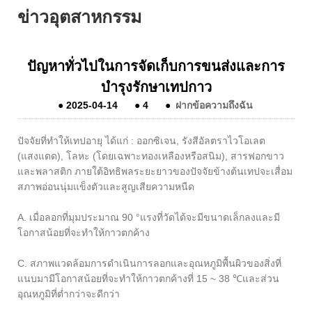
ข่าวอุตสาหกรรม
ปัญหาทั่วไปในการจัดเก็บการขนส่งและการ
บำรุงรักษาเทปกาว
●
2025-04-14
●
4
●
ฝากข้อความถึงฉัน
ปัจจัยที่ทำให้เทปอายุ ได้แก่ : ออกซิเจน, รังสีอัลตราไวโอเลต
(แสงแดด), โลหะ (โดยเฉพาะทองเหลืองหรือสนิม), สารฟอกขาว
และพลาสติก ภายใต้อิทธิพลระยะยาวของปัจจัยข้างต้นเทปจะเสื่อม
สภาพอ่อนนุ่มแข็งตัวและสูญเสียความหนืด
A. เมื่อลอกที่มุมประมาณ 90 °แรงที่วัดได้จะมีขนาดเล็กลงและมี
โอกาสน้อยที่จะทำให้กาวตกค้าง
C. สภาพแวดล้อมการดำเนินการลอกและอุณหภูมิพื้นผิวของสิ่งที่
แนบมามีโอกาสน้อยที่จะทำให้กาวตกค้างที่ 15 ~ 38 ℃และส่วน
อุณหภูมิที่ต่ำกว่าจะดีกว่า