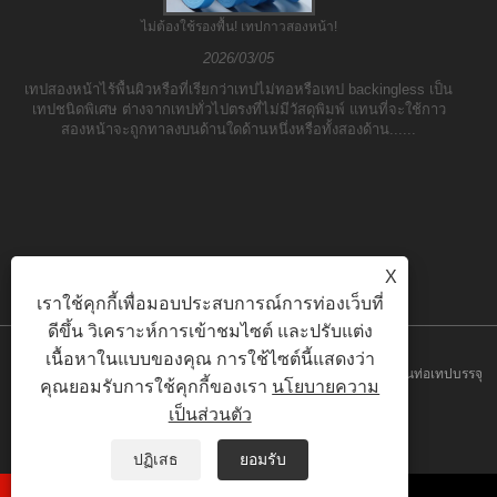
ไม่ต้องใช้รองพื้น! เทปกาวสองหน้า!
2026/03/05
เทปสองหน้าไร้พื้นผิวหรือที่เรียกว่าเทปไม่ทอหรือเทป backingless เป็น
เทปชนิดพิเศษ ต่างจากเทปทั่วไปตรงที่ไม่มีวัสดุพิมพ์ แทนที่จะใช้กาว
สองหน้าจะถูกทาลงบนด้านใดด้านหนึ่งหรือทั้งสองด้าน......
X
เราใช้คุกกี้เพื่อมอบประสบการณ์การท่องเว็บที่
ดีขึ้น วิเคราะห์การเข้าชมไซต์ และปรับแต่ง
เนื้อหาในแบบของคุณ การใช้ไซต์นี้แสดงว่า
ลิขสิทธิ์© 2023 Yilane (Shanghai) Industrial Co Ltd - เทปพีวีซีเทปพันท่อเทปบรรจุ
คุณยอมรับการใช้คุกกี้ของเรา
นโยบายความ
เป็นส่วนตัว
- สงวนลิขสิทธิ์
ลิงค์
Sitemap
RSS
XML
Privacy Policy
ปฏิเสธ
ยอมรับ